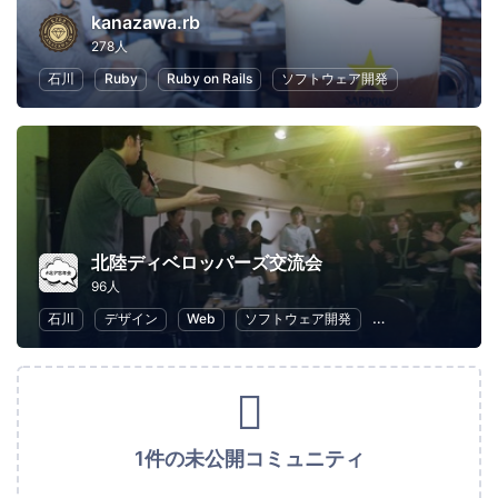
kanazawa.rb
278人
石川
Ruby
Ruby on Rails
ソフトウェア開発
北陸ディベロッパーズ交流会
96人
石川
デザイン
Web
ソフトウェア開発
プログラミング
1件の未公開コミュニティ