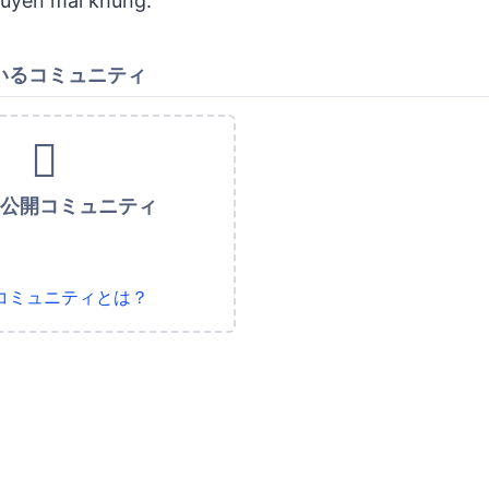
huyến mãi khủng.
いるコミュニティ
未公開コミュニティ
コミュニティとは？