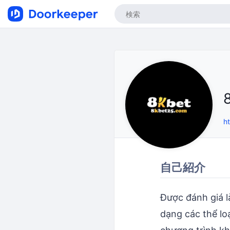
h
自己紹介
Được đánh giá l
dạng các thể loạ