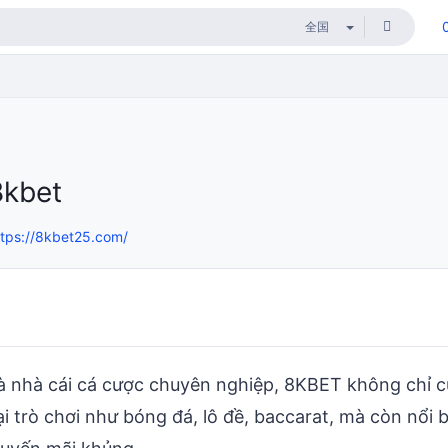
8kbet
ttps://8kbet25.com/
à nhà cái cá cược chuyên nghiệp, 8KBET không chỉ 
i trò chơi như bóng đá, lô đề, baccarat, mà còn nổi b