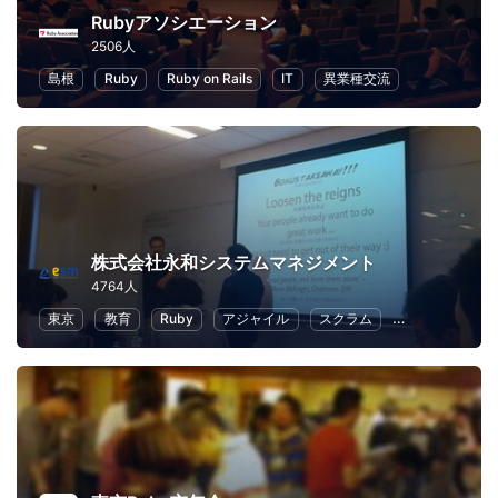
Rubyアソシエーション
2506人
島根
Ruby
Ruby on Rails
IT
異業種交流
株式会社永和システムマネジメント
4764人
東京
教育
Ruby
アジャイル
スクラム
クラウド