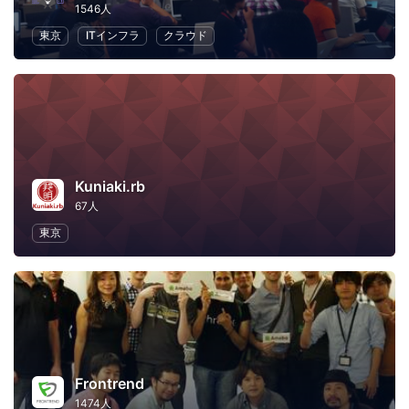
1546人
東京
ITインフラ
クラウド
Kuniaki.rb
67人
東京
Frontrend
1474人