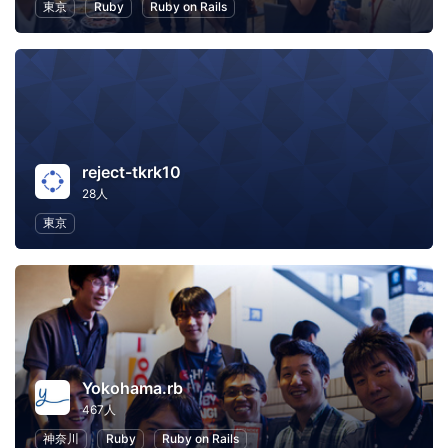
東京
Ruby
Ruby on Rails
reject-tkrk10
28人
東京
Yokohama.rb
467人
神奈川
Ruby
Ruby on Rails