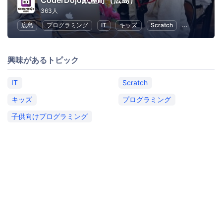
CoderDojo紙屋町（広島）
363人
広島
プログラミング
IT
キッズ
Scratch
子供向けプロ
興味があるトピック
IT
Scratch
キッズ
プログラミング
子供向けプログラミング