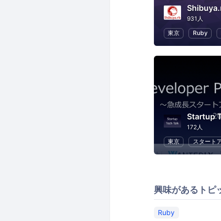
Shibuya.
931人
東京
Ruby
Startup 
172人
東京
スタート
興味があるトピ
Ruby