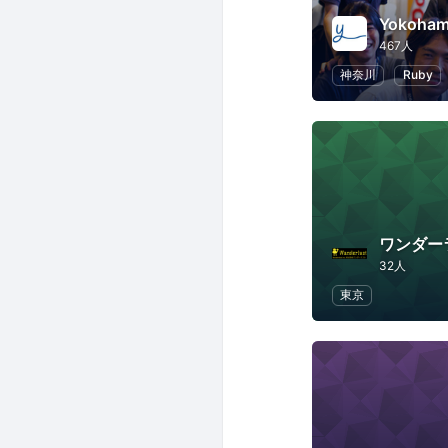
Yokoham
467人
神奈川
Ruby
ワンダー
32人
東京