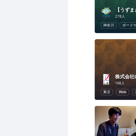
278人
神奈川
ボード
株式会社L
198人
東京
Web