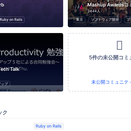
rb
Mashup Award
3444人
Ruby on Rails
東京
ソフトウェア開発
プ
5件の未公開コミ
Tech Talk
未公開コミュニテ
アップ
ック
Ruby on Rails