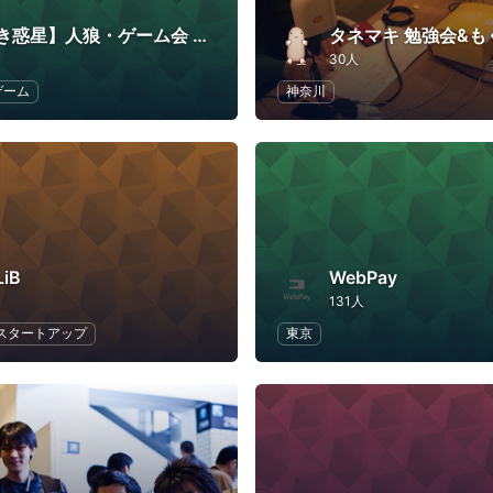
【うずまき惑星】人狼・ゲーム会 連絡用コミュニティ
タネマキ 勉強会&も
30人
ゲーム
神奈川
iB
WebPay
131人
スタートアップ
東京