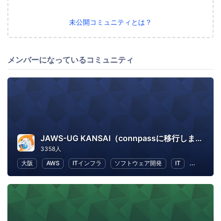
未公開コミュニティとは？
メンバーになっているコミュニティ
JAWS-UG KANSAI（connpassに移行しました）
3358人
大阪
AWS
ITインフラ
ソフトウェア開発
IT
IT ソリ