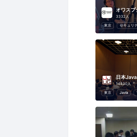
オワスプ
3332人
東京
セキュリ
14430人
東京
Java