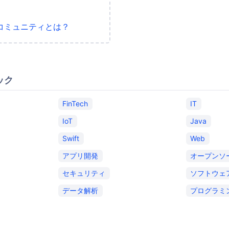
コミュニティとは？
ック
FinTech
IT
IoT
Java
Swift
Web
アプリ開発
オープンソ
セキュリティ
ソフトウェ
データ解析
プログラミ