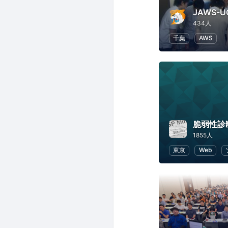
JAWS-U
434人
千葉
AWS
脆弱性診
1855人
東京
Web