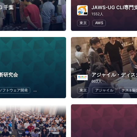
G 千葉
JAWS-UG CLI専門
1552人
東京
AWS
断研究会
アジャイル・ディス
663人
ソフトウェア開発
セキュリティ
アプリ開発
東京
オープンソース
アジャイル
テスト駆