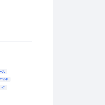
ース
ア開発
ング