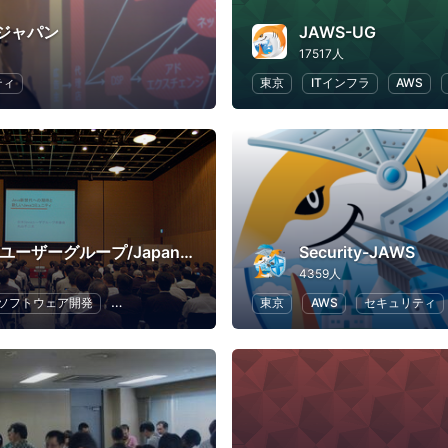
ジャパン
JAWS-UG
17517人
ティ
東京
ITインフラ
AWS
日本Javaユーザーグループ/Japan Java User Group
Security-JAWS
4359人
ソフトウェア開発
プログラミング
IT
東京
AWS
セキュリティ