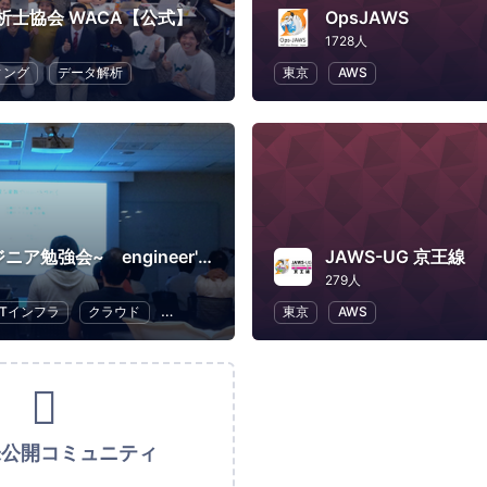
析士協会 WACA【公式】
OpsJAWS
1728人
ィング
データ解析
東京
AWS
~ITエンジニア勉強会~ engineer's Learning･Vesper
JAWS-UG 京王線
279人
ITインフラ
クラウド
Swift
プログラミング
東京
AWS
未公開コミュニティ