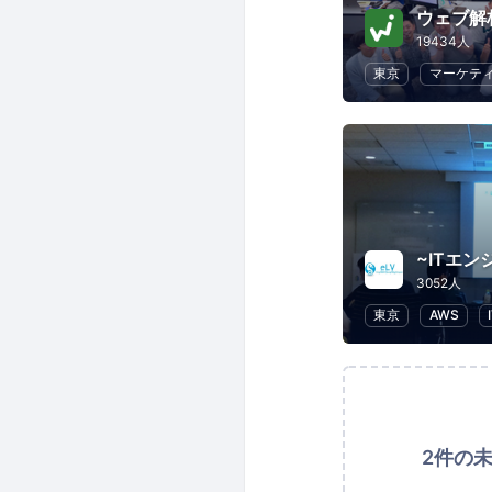
ウェブ解
19434人
東京
マーケテ
3052人
東京
AWS
2件の