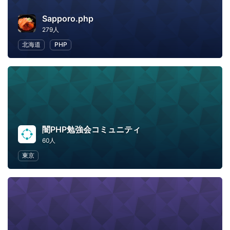
Sapporo.php
279人
北海道
PHP
闇PHP勉強会コミュニティ
60人
東京