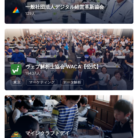
一般社団法人デジタル経営革新協会
129人
ウェブ解析士協会 WACA【公式】
19437人
東京
マーケティング
データ解析
マインクラフトデイ