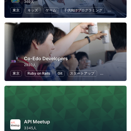
369人
東京
キッズ
ゲーム
子供向けプログラミング
コミュニケ
Co-Edo Developers
2930人
東京
Ruby on Rails
Git
スタートアップ
プログラミング
API Meetup
3345人