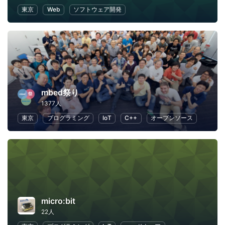
東京
Web
ソフトウェア開発
mbed祭り
1377人
東京
プログラミング
IoT
C++
オープンソース
micro:bit
22人