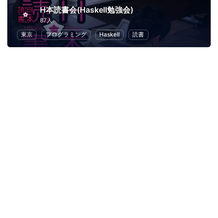
H本読書会(Haskell勉強会)
87人
東京
プログラミング
Haskell
読書