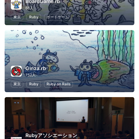
BoardGame.rb
68人
東京
Ruby
ボードゲーム
Ginza.rb
752人
東京
Ruby
Ruby on Rails
Rubyアソシエーション