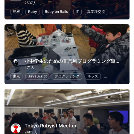
2507人
島根
Ruby
Ruby on Rails
IT
異業種交流
小中学生のための非営利プログラミング道場「CoderDojo 調布」
471人
東京
JavaScript
プログラミング
キッズ
Scratch
子
Tokyo Rubyist Meetup
2403人