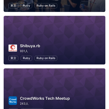
東京
Ruby
Ruby on Rails
Shibuya.rb
931人
東京
Ruby
Ruby on Rails
CrowdWorks Tech Meetup
243人