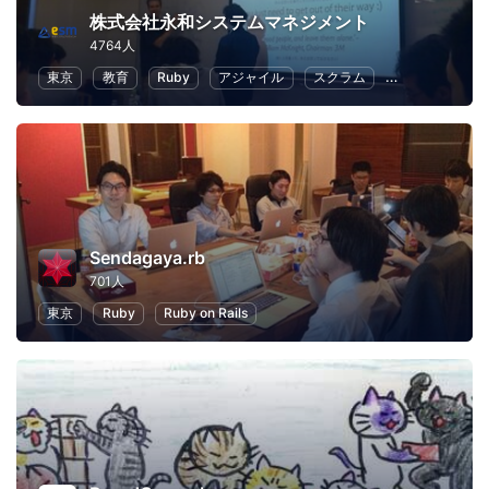
株式会社永和システムマネジメント
4764人
東京
教育
Ruby
アジャイル
スクラム
クラウド
Sendagaya.rb
701人
東京
Ruby
Ruby on Rails