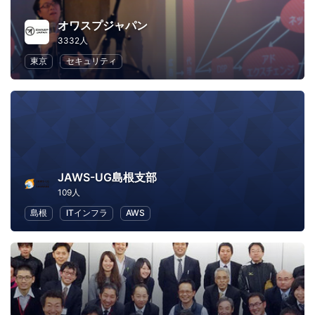
オワスプジャパン
3332人
東京
セキュリティ
JAWS-UG島根支部
109人
島根
ITインフラ
AWS