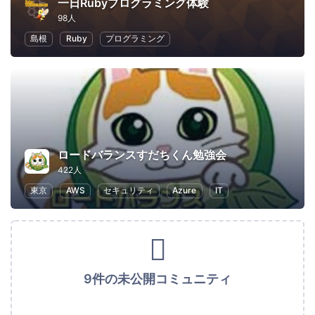
一日Rubyプログラミング体験
98人
島根
Ruby
プログラミング
ロードバランスすだちくん勉強会
422人
東京
AWS
セキュリティ
Azure
IT
9件の未公開コミュニティ