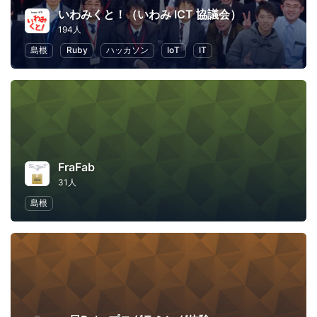
いわみくと！（いわみ ICT 協議会）
194人
島根
Ruby
ハッカソン
IoT
IT
FraFab
31人
島根