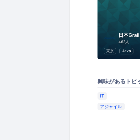
462人
東京
Java
興味があるトピ
IT
アジャイル