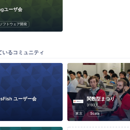
ingユーザ会
ソフトウェア開発
ているコミュニティ
ssFish ユーザー会
関数型まつり
3193人
東京
Scala