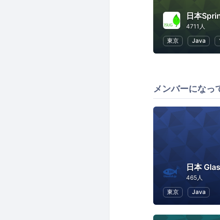
日本Spr
4711人
東京
Java
メンバーになっ
日本 Gla
465人
東京
Java