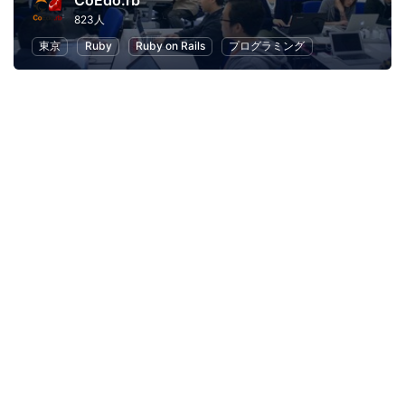
CoEdo.rb
823人
東京
Ruby
Ruby on Rails
プログラミング