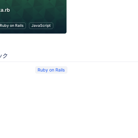
a.rb
Ruby on Rails
JavaScript
ック
Ruby on Rails