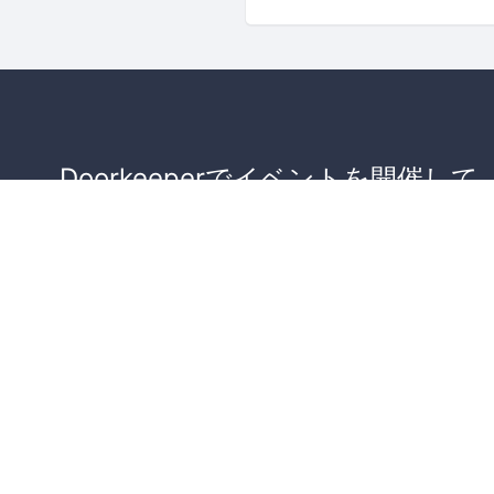
Doorkeeperでイベントを開催して
が集まるコミュニティを作りませ
か？
コミュニティを作ってみる！
詳しくはこちら