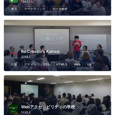
19437人
東京
マーケティング
データ解析
Re:Creator's Kansai
2088人
大阪
デザイン
CSS
HTML5
Web
UX
Webアクセシビリティの学校
1138人