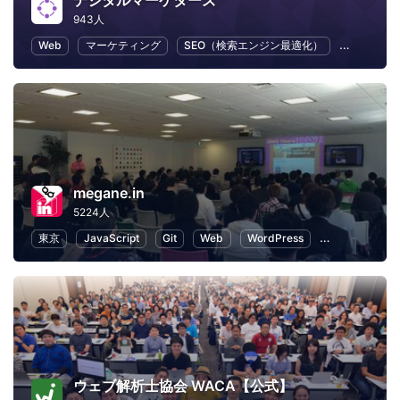
デジタルマーケターズ
943人
Web
マーケティング
SEO（検索エンジン最適化）
SNS
megane.in
5224人
東京
JavaScript
Git
Web
WordPress
プログラミン
ウェブ解析士協会 WACA【公式】