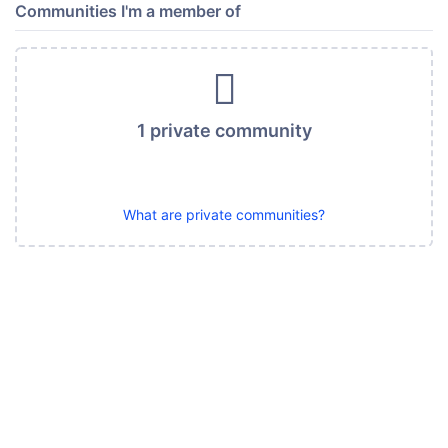
Communities I'm a member of
1 private community
What are private communities?