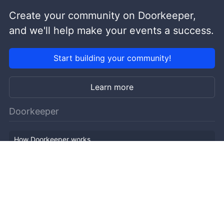
Create your community on Doorkeeper,
and we'll help make your events a success.
Start building your community!
Learn more
Doorkeeper
How Doorkeeper works
Features
Company Outline
Pricing