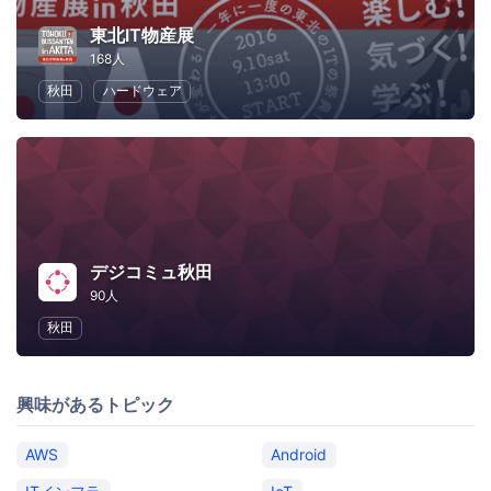
東北IT物産展
168人
秋田
ハードウェア
デジコミュ秋田
90人
秋田
興味があるトピック
AWS
Android