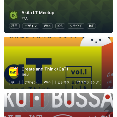
Akita LT Meetup
72人
秋田
デザイン
Web
iOS
クラウド
IoT
Create and Think (CaT)
196人
秋田
デザイン
Web
ビジネス
プログラミング
ブラン