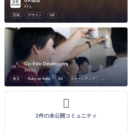
UX仙台
47人
宮城
デザイン
UX
Co-Edo Developers
2930人
東京
Ruby on Rails
Git
スタートアップ
プログラミング
2件の未公開コミュニティ