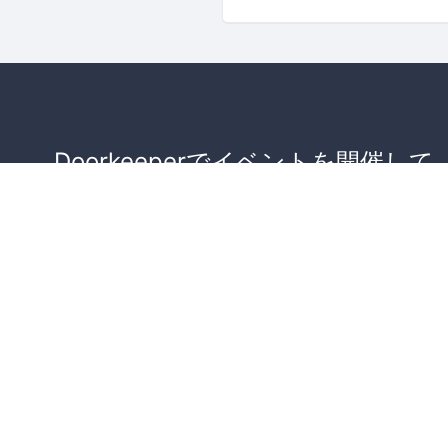
Doorkeeperでイベントを開催して
が集まるコミュニティを作りませ
か？
コミュニティを作ってみる！
詳しくはこちら