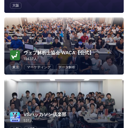
大阪
ウェブ解析士協会 WACA【公式】
19437人
東京
マーケティング
データ解析
VSハッカソン倶楽部
531人