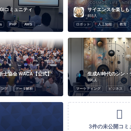
AGIコミュニティ
サイエンスを楽しも
855人
s
PHP
AWS
ITインフラ
Web
ロボット
人工知能
教育
析士協会 WACA【公式】
生成AI時代のシン
896人
ィング
データ解析
マーケティング
ビジネス
3件の未公開コミ