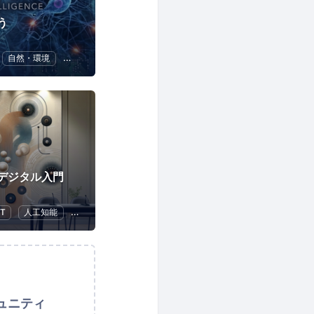
う
自然・環境
ChatGPT
・デジタル入門
IT
人工知能
ChatGPT
ュニティ