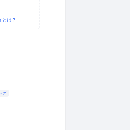
ィとは？
ング