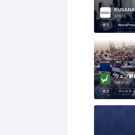
KUSAN
3707人
東京
WordPres
ウェブ解
19437人
東京
マーケテ