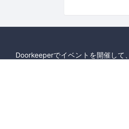
Doorkeeperでイベントを開催して
が集まるコミュニティを作りませ
か？
コミュニティを作ってみる！
詳しくはこちら