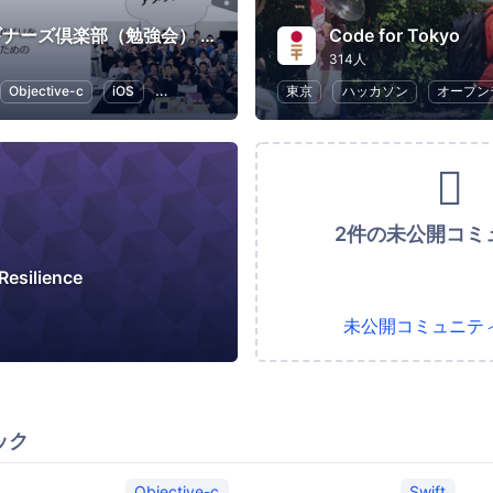
Swiftビギナーズ倶楽部（勉強会） #swiftbg
Code for Tokyo
314人
Objective-c
iOS
Swift
プログラミング
東京
ハッカソン
オープン
2件の未公開コミ
Resilience
未公開コミュニテ
ック
Objective-c
Swift