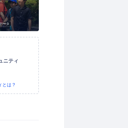
データ
ュニティ
ィとは？