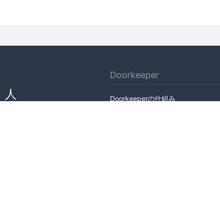
Doorkeeper
、人
Doorkeeperの仕組み
ん
機能
会社概要
料金プラン
主催者ストーリー
ニュース
ブログ