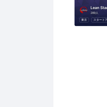
Lean Sta
289人
東京
スタート