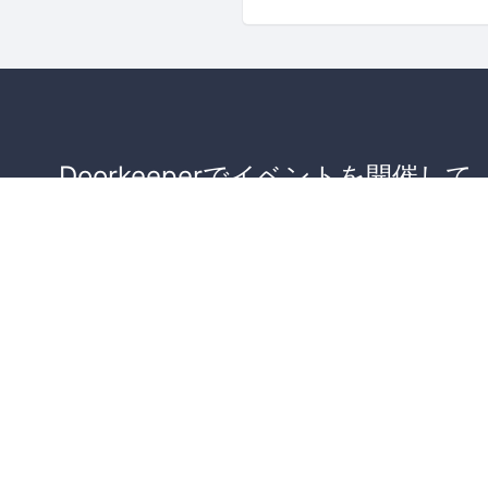
Doorkeeperでイベントを開催して
が集まるコミュニティを作りませ
か？
コミュニティを作ってみる！
詳しくはこちら