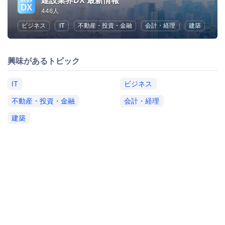
建設業界DX 最新情報
446人
ビジネス
IT
不動産・投資・金融
会計・経理
建築
興味があるトピック
IT
ビジネス
不動産・投資・金融
会計・経理
建築