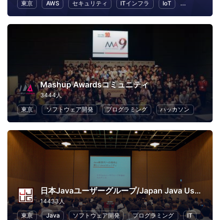
東京
AWS
セキュリティ
ITインフラ
IoT
ビジネス
Mashup Awardsコミュニティ
3444人
東京
ソフトウェア開発
プログラミング
ハッカソン
日本Javaユーザーグループ/Japan Java User Group
14433人
東京
Java
ソフトウェア開発
プログラミング
IT