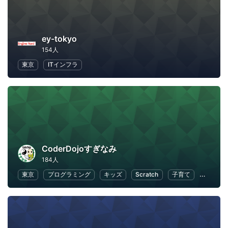
ey-tokyo
154人
東京
ITインフラ
CoderDojoすぎなみ
184人
東京
プログラミング
キッズ
Scratch
子育て
子供向