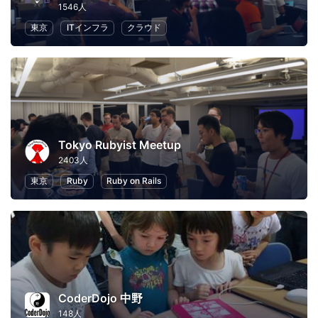
1546人
東京
ITインフラ
クラウド
Tokyo Rubyist Meetup
2403人
東京
Ruby
Ruby on Rails
CoderDojo 中野
148人