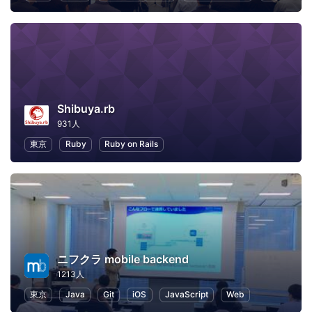
Shibuya.rb
931人
東京
Ruby
Ruby on Rails
ニフクラ mobile backend
1213人
東京
Java
Git
iOS
JavaScript
Web