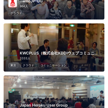
TwilioJP-UG
964人
クラウド
KWCPLUS（株式会社KDDIウェブコミュニケーションズ）
3333人
東京
クラウド
コミュニケーション
Japan Heroku User Group