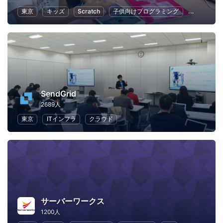
東京
キッズ
Scratch
子供向けプログラミング
幼児教育・
SendGrid
2689人
東京
ITインフラ
クラウド
サーバーワークス
1200人