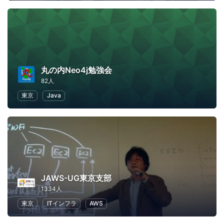
丸の内Neo4j勉強会
82人
東京
Java
JAWS-UG東京支部
1334人
東京
ITインフラ
AWS