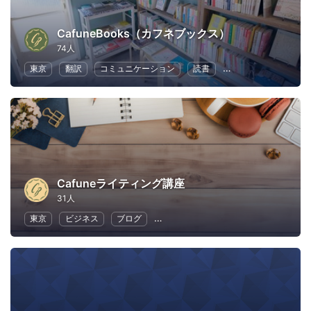
CafuneBooks（カフネブックス）
74人
東京
翻訳
コミュニケーション
読書
フリーランス
ラ
Cafuneライティング講座
31人
東京
ビジネス
ブログ
ライティング・コピーライティング