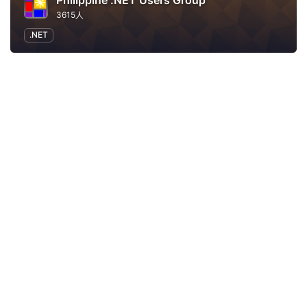
Philippine .NET Users Group
3615人
.NET