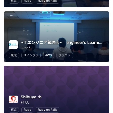
東京
Ruby
Ruby on Rails
~ITエンジニア勉強会~ engineer's Learning･Vesper
3052人
東京
ITインフラ
AWS
クラウド
プログラミング
Swift
Shibuya.rb
931人
東京
Ruby
Ruby on Rails