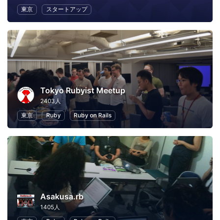
東京
スタートアップ
Tokyo Rubyist Meetup
2403人
東京
Ruby
Ruby on Rails
Asakusa.rb
1405人