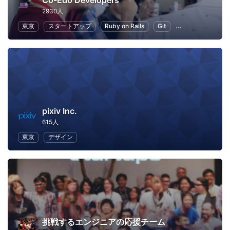
Co-Edo Developers
2930人
東京
スタートアップ
Ruby on Rails
Git
プログラミング
pixiv Inc.
615人
東京
デザイン
挑戦するエンジニアの応援チーム