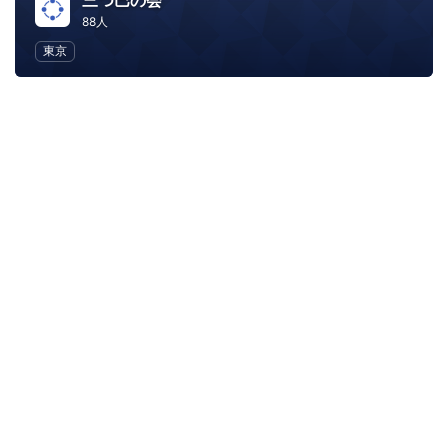
三つ巴の会
88人
東京