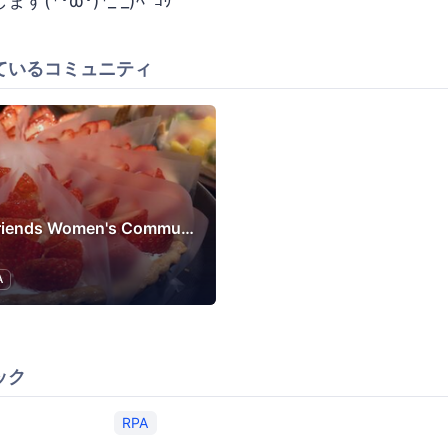
*･ω･)*_ _)ﾍﾟｺﾘ
ているコミュニティ
UiPath Friends Women's Community
A
ック
RPA