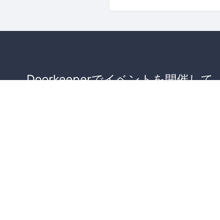
Doorkeeperでイベントを開催して
が集まるコミュニティを作りませ
か？
コミュニティを作ってみる！
詳しくはこちら