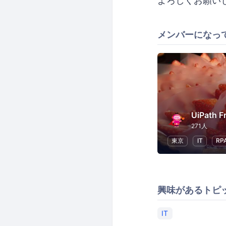
よろしくお願いします(
メンバーになっ
271人
東京
IT
RP
興味があるトピ
IT