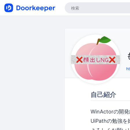
h
自己紹介
WinActorの
UiPathの勉強