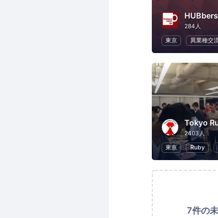
HUBbers
284人
東京
異業種交
Tokyo R
2403人
東京
Ruby
7件の