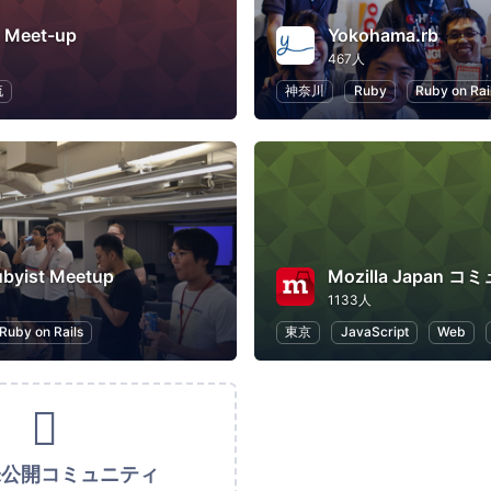
 Meet-up
Yokohama.rb
467人
流
神奈川
Ruby
Ruby on Rai
ubyist Meetup
Mozilla Japan 
1133人
Ruby on Rails
東京
JavaScript
Web
未公開コミュニティ