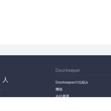
Doorkeeper
、人
Doorkeeperの仕組み
ん
機能
会社概要
料金プラン
主催者ストーリー