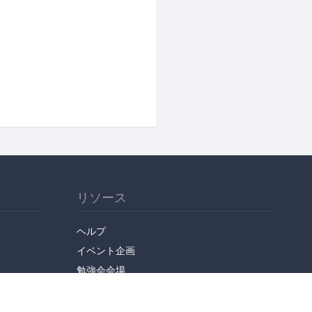
リソース
ヘルプ
イベント企画
勉強会会場
API
人気のトピック