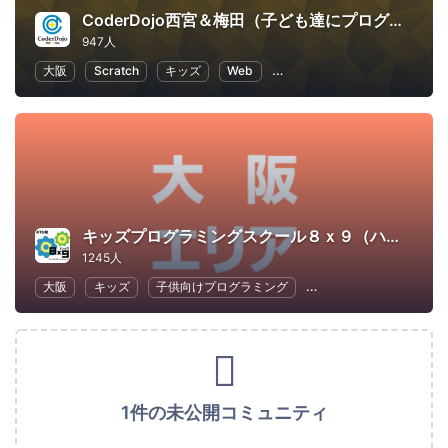
CoderDojo西宮＆梅田（子ども達にプログラミングやHTMLコードを教える道場）
947人
大阪
Scratch
キッズ
Web
子供向けプログラミング
キッズプログラミングスクール８ｘ９（ハック）ATC校
1245人
大阪
キッズ
子供向けプログラミング
幼児教育・子供の教育
1件の未公開コミュニティ