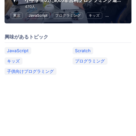
小中学生のための非営利プログラミング道場「CoderDojo 調布」
470人
東京
JavaScript
プログラミング
キッズ
Scratch
子
興味があるトピック
JavaScript
Scratch
キッズ
プログラミング
子供向けプログラミング