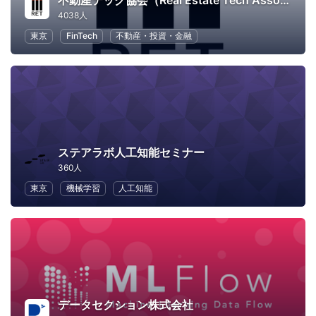
不動産テック協会（Real Estate Tech Association for Japan）
4038人
東京
FinTech
不動産・投資・金融
ステアラボ人工知能セミナー
360人
東京
機械学習
人工知能
データセクション株式会社