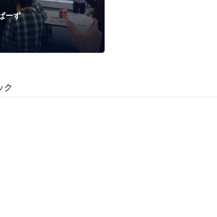
ぱーず
ック