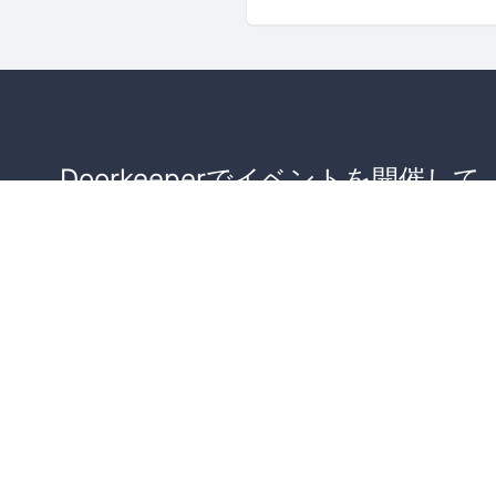
Doorkeeperでイベントを開催して
が集まるコミュニティを作りませ
か？
コミュニティを作ってみる！
詳しくはこちら