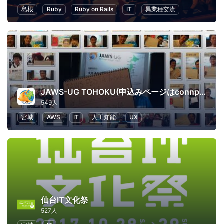
島根
Ruby
Ruby on Rails
IT
異業種交流
JAWS-UG TOHOKU(申込みページはconnpassに移行しました)
549人
宮城
AWS
IT
人工知能
UX
仙台IT文化祭
527人