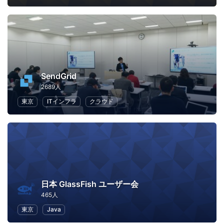
SendGrid
2689人
東京
ITインフラ
クラウド
日本 GlassFish ユーザー会
465人
東京
Java