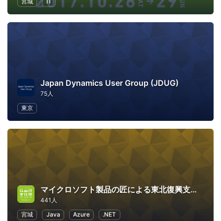
宮城
IT
Japan Dynamics User Group (JDUG)
75人
東京
マイクロソフト製品の匠による東北復興支援イベント Rebirth! 東北
441人
宮城
Java
Azure
.NET