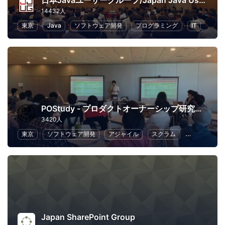
日本Javaユーザーグループ/Japan Java User Group
14432人
東京
Java
ソフトウェア開発
プログラミング
IT
POStudy - プロダクトオーナーシップ研究会 -
3420人
東京
ソフトウェア開発
アジャイル
スクラム
ビジネス
Japan SharePoint Group