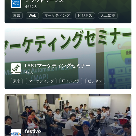
クラウドワークス
4652人
東京
Web
マーケティング
ビジネス
人工知能
LYSTマーケティングセミナー
42人
東京
マーケティング
ITインフラ
ビジネス
情報システム
festivo