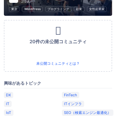
213人
東京
WordPress
プログラミング
起業
女性起業家
20件の未公開コミュニティ
未公開コミュニティとは？
興味があるトピック
DX
FinTech
IT
ITインフラ
IoT
SEO（検索エンジン最適化）