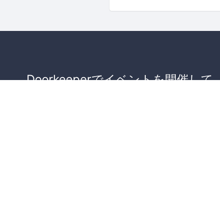
Doorkeeperでイベントを開催して
が集まるコミュニティを作りませ
か？
コミュニティを作ってみる！
詳しくはこちら