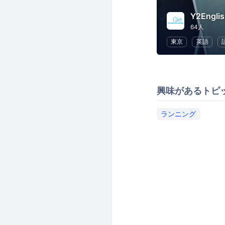
Y2Engli
64人
東京
英語
興味があるトピ
ランニング