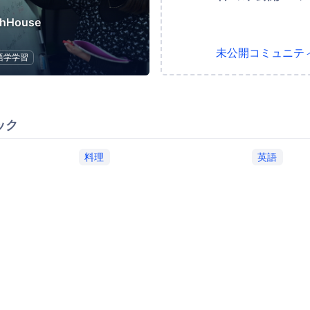
shHouse
未公開コミュニテ
語学学習
ック
料理
英語