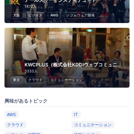
アールスリーインスティテュート
1472人
大阪
ビジネス
AWS
ソフトウェア開発
クラウド
IT
KWCPLUS（株式会社KDDIウェブコミュニケーションズ）
3333人
東京
クラウド
コミュニケーション
興味があるトピック
AWS
IT
クラウド
コミュニケーション