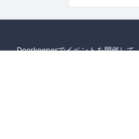
Doorkeeperでイベントを開催して
が集まるコミュニティを作りませ
か？
コミュニティを作ってみる！
詳しくはこちら