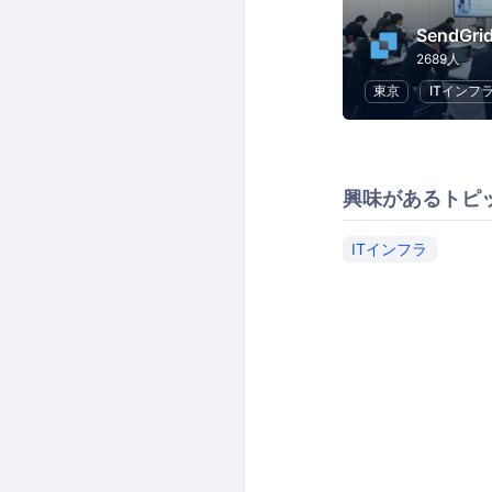
SendGri
2689人
東京
ITインフ
興味があるトピ
ITインフラ