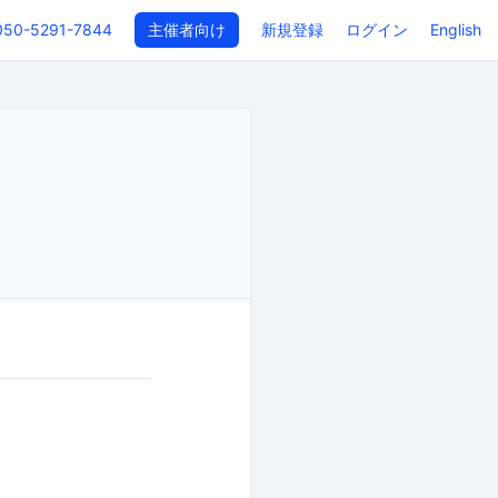
050-5291-7844
主催者向け
新規登録
ログイン
English