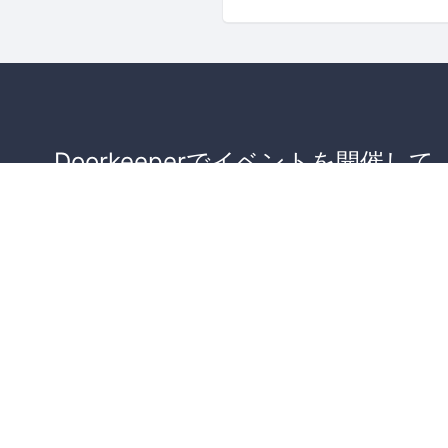
Doorkeeperでイベントを開催して
が集まるコミュニティを作りませ
か？
コミュニティを作ってみる！
詳しくはこちら