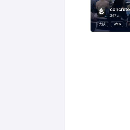
concr
367人
大阪
Web