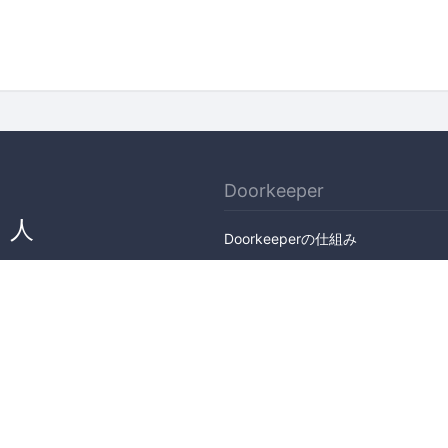
Doorkeeper
、人
Doorkeeperの仕組み
ん
機能
会社概要
料金プラン
主催者ストーリー
ニュース
ブログ