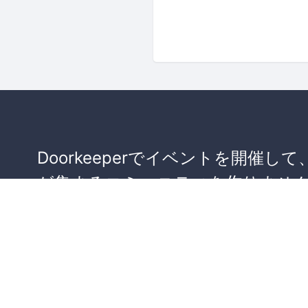
Doorkeeperでイベントを開催して
が集まるコミュニティを作りませ
か？
コミュニティを作ってみる！
詳しくはこちら