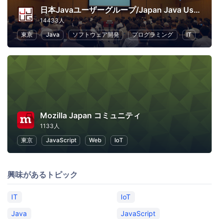
日本Javaユーザーグループ/Japan Java User Group
14433人
東京
Java
ソフトウェア開発
プログラミング
IT
Mozilla Japan コミュニティ
1133人
東京
JavaScript
Web
IoT
興味があるトピック
IT
IoT
Java
JavaScript