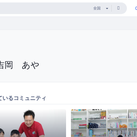
吉岡 あや
ているコミュニティ