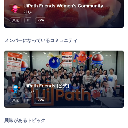
UiPath Friends Women's Community
271人
東京
IT
RPA
メンバーになっているコミュニティ
UiPath Friends [公式]
3130人
東京
IT
RPA
興味があるトピック