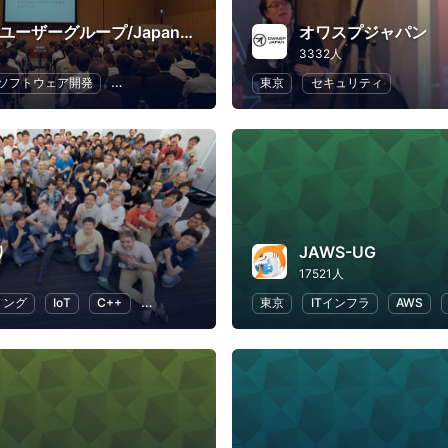
日本Javaユーザーグループ/Japan Java User Group
オワスプジャパン
3332人
ソフトウェア開発
プログラミング
IT
東京
セキュリティ
り
JAWS-UG
17521人
ミング
IoT
C++
オープンソース
東京
ITインフラ
AWS