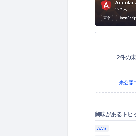
Angular 
1579人
東京
JavaScrip
2件の
未公開
興味があるトピ
AWS