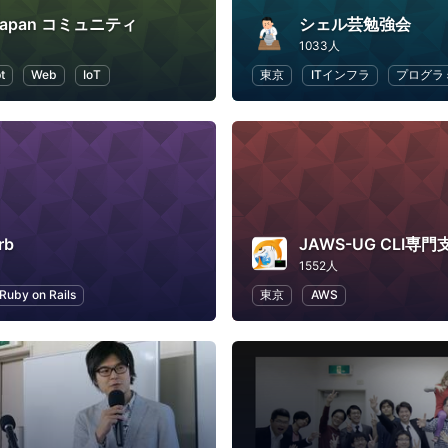
a Japan コミュニティ
シェル芸勉強会
1033人
t
Web
IoT
東京
ITインフラ
プログラ
rb
JAWS-UG CLI専門
1552人
Ruby on Rails
東京
AWS