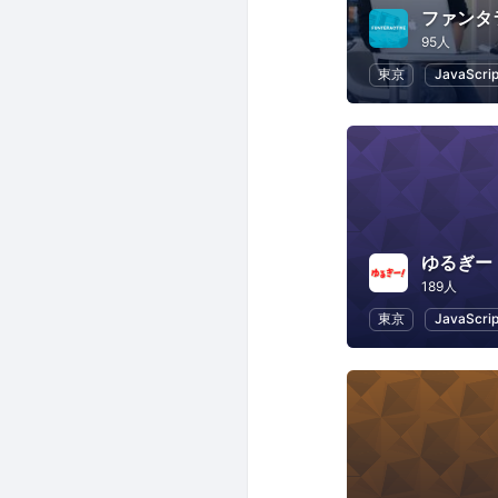
95人
東京
JavaScrip
ゆるぎー
189人
東京
JavaScrip