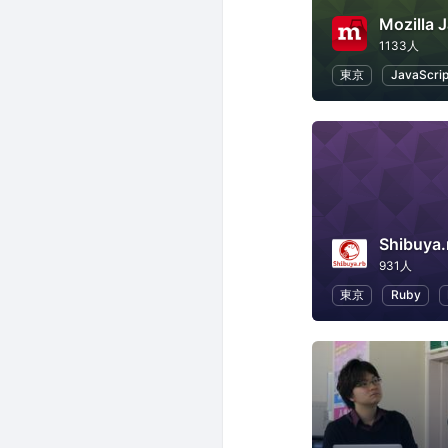
Mozill
1133人
東京
JavaScrip
Shibuya.
931人
東京
Ruby