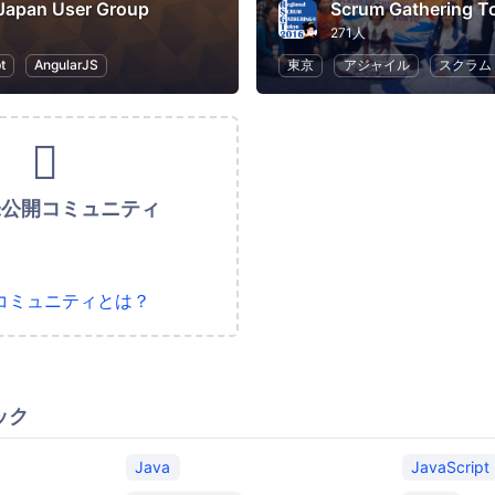
Japan User Group
Scrum Gathering T
271人
t
AngularJS
東京
アジャイル
スクラム
未公開コミュニティ
コミュニティとは？
ック
Java
JavaScript