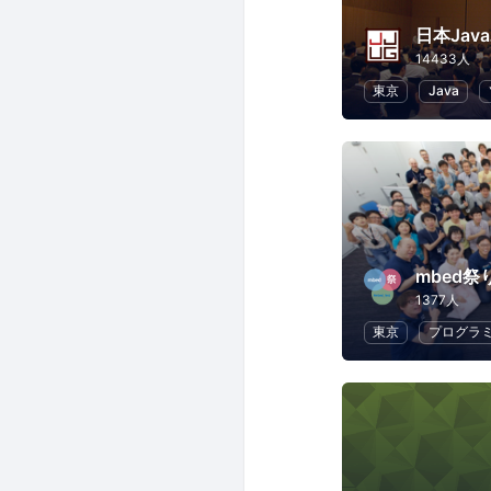
14433人
東京
Java
mbed祭
1377人
東京
プログラ